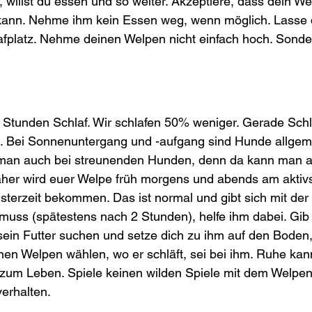
, willst du essen und so weiter. Akzeptiere, dass dein W
kann. Nehme ihm kein Essen weg, wenn möglich. Lasse d
afplatz. Nehme deinen Welpen nicht einfach hoch. Sonde
tunden Schlaf. Wir schlafen 50% weniger. Gerade Schlaf
g. Bei Sonnenuntergang und -aufgang sind Hunde allgem
t man auch bei streunenden Hunden, denn da kann man 
her wird euer Welpe früh morgens und abends am aktivs
terzeit bekommen. Das ist normal und gibt sich mit der 
muss (spätestens nach 2 Stunden), helfe ihm dabei. Gib
sein Futter suchen und setze dich zu ihm auf den Boden, b
inen Welpen wählen, wo er schläft, sei bei ihm. Ruhe kan
zum Leben. Spiele keinen wilden Spiele mit dem Welpen 
erhalten.