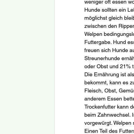
weniger oft essen w
Hunde sollten ein L
möglichst gleich blei
zwischen den Rippen
Welpen bedingungslos
Futtergabe. Hund es
freuen sich Hunde au
Streunerhunde ernäh
oder Obst und 21% t
Die Ernährung ist al
bekommt, kann es z
Fleisch, Obst, Gemü
anderem Essen bettel
Trockenfutter kann d
beim Zahnwechsel. I
vorgewürgt. Welpen 
Einen Teil des Futte