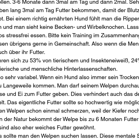
ollen. 3-6 Monate dann 3mal am Tag und dann 2mal. Sehr
eben lang 3mal am Tag Futter bekommen, damit der Blutz
bt. Bei einem richtig ernährten Hund fühlt man die Rippen
 und man sieht keine Becken- und Wirbelknochen. Lass
 stressfrei essen. Bitte kein Training im Zusammenhang
sen übrigens gerne in Gemeinschaft. Also wenn die Men
ch über ihr Futter.
ren sich zu 53% von tierischem und Insekteneiweiß, 
ierische und menschliche Hinterlassenschaften.
so sehr variabel. Wenn ein Hund also immer sein Trockenf
u Langeweile kommen. Man darf seinem Welpen durchau
se und Ei zum Futter geben. Dies verhindert auch das d
t. Das eigentliche Futter sollte so hochwertig wie möglic
en Welpen schon einmal schmerzen, weil der Kiefer noch
n der Natur bekommt der Welpe bis zu 6 Monaten Futter 
sind also eher weiches Futter gewöhnt.
rs sollte man den Welpen suchen lassen. Diese mentale S