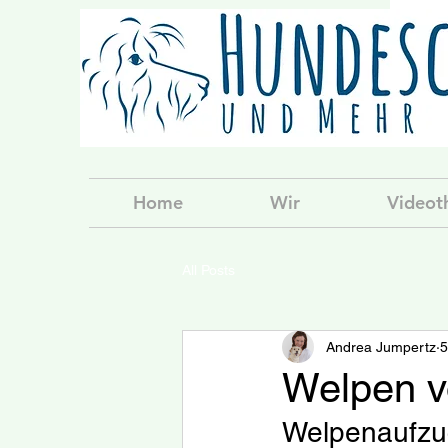
Home
Wir
Videot
All Posts
Andrea Jumpertz
5
Welpen v
Welpenaufzuc