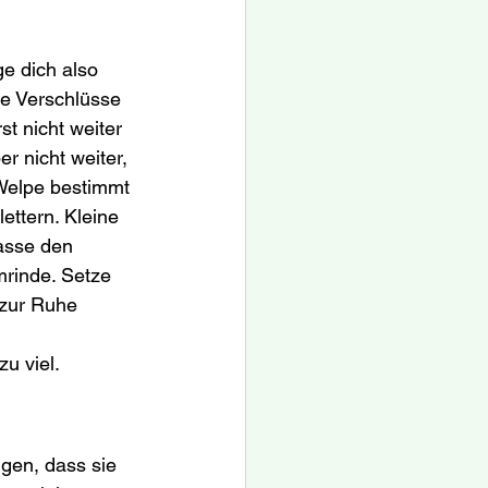
e dich also 
e Verschlüsse 
t nicht weiter 
r nicht weiter, 
Welpe bestimmt 
ttern. Kleine 
asse den 
rinde. Setze 
 zur Ruhe 
u viel.
gen, dass sie 