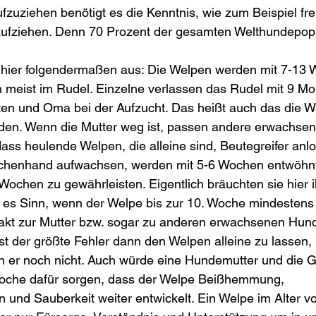
fzuziehen benötigt es die Kenntnis, wie zum Beispiel fre
ufziehen. Denn 70 Prozent der gesamten Welthundepopu
t hier folgendermaßen aus: Die Welpen werden mit 7-13
en meist im Rudel. Einzelne verlassen das Rudel mit 9 Mo
nten und Oma bei der Aufzucht. Das heißt auch das die 
rden. Wenn die Mutter weg ist, passen andere erwachsen
dass heulende Welpen, die alleine sind, Beutegreifer anl
schenhand aufwachsen, werden mit 5-6 Wochen entwöhn
Wochen zu gewährleisten. Eigentlich bräuchten sie hier i
t es Sinn, wenn der Welpe bis zur 10. Woche mindestens
takt zur Mutter bzw. sogar zu anderen erwachsenen Hund
st der größte Fehler dann den Welpen alleine zu lassen,
n er noch nicht. Auch würde eine Hundemutter und die G
Woche dafür sorgen, dass der Welpe Beißhemmung, 
nd Sauberkeit weiter entwickelt. Ein Welpe im Alter vo