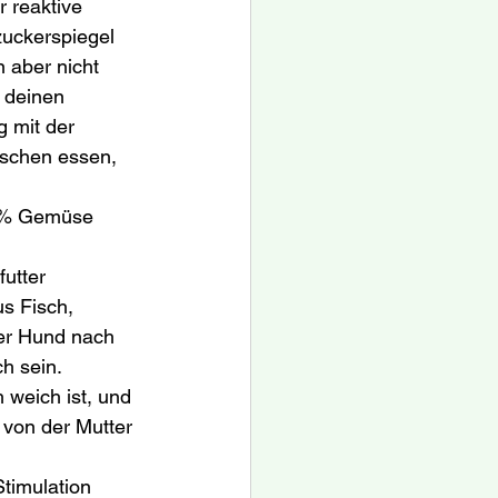
 reaktive 
uckerspiegel 
 aber nicht 
 deinen 
 mit der 
schen essen, 
24% Gemüse 
utter 
s Fisch, 
er Hund nach 
h sein. 
 weich ist, und 
von der Mutter 
timulation 