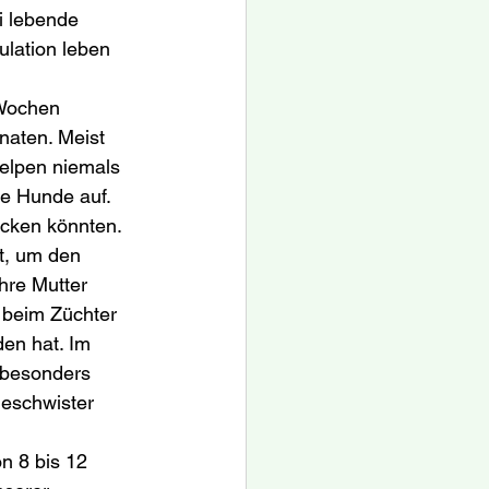
i lebende 
lation leben 
 Wochen 
naten. Meist 
Welpen niemals 
e Hunde auf. 
ocken könnten.
t, um den 
hre Mutter 
 beim Züchter 
en hat. Im 
 besonders 
eschwister 
n 8 bis 12 