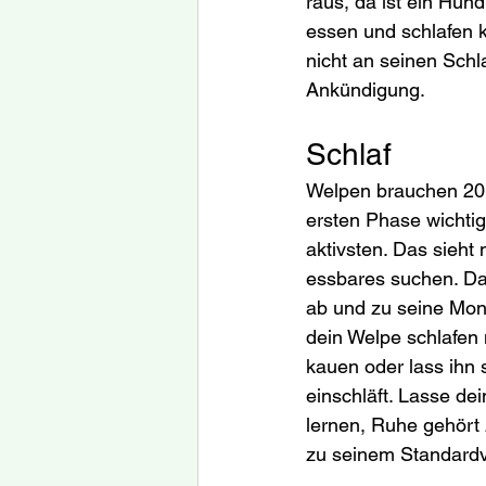
raus, da ist ein Hund
essen und schlafen 
nicht an seinen Schl
Ankündigung.
Schlaf
Welpen brauchen 20 S
ersten Phase wichti
aktivsten. Das sieh
essbares suchen. Da
ab und zu seine Mons
dein Welpe schlafen 
kauen oder lass ihn 
einschläft. Lasse de
lernen, Ruhe gehört 
zu seinem Standardv