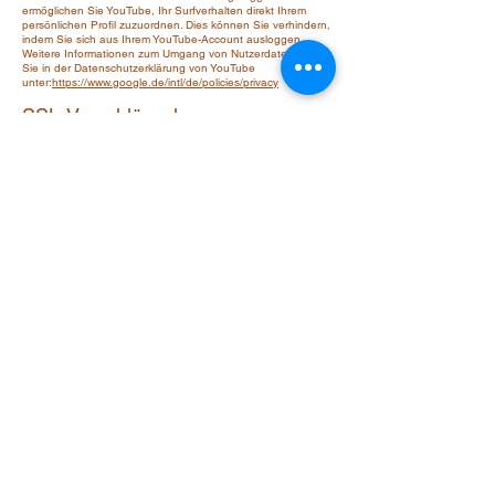
ermöglichen Sie YouTube, Ihr Surfverhalten direkt Ihrem
persönlichen Profil zuzuordnen. Dies können Sie verhindern,
indem Sie sich aus Ihrem YouTube-Account ausloggen.
Weitere Informationen zum Umgang von Nutzerdaten finden
Sie in der Datenschutzerklärung von YouTube
unter:
https://www.google.de/intl/de/policies/privacy
SSL-Verschlüsselung
Diese Seite nutzt aus Gründen der Sicherheit und zum
Schutz der Übertragung vertraulicher Inhalte, wie zum
Beispiel der Anfragen, die Sie an uns als Seitenbetreiber
senden, eine SSL-Verschlüsselung. Eine verschlüsselte
Verbindung erkennen Sie daran, dass die Adresszeile des
Browsers von "http://" auf "https://" wechselt und an dem
Schloss-Symbol in Ihrer Browserzeile.
Wenn die SSL Verschlüsselung aktiviert ist, können die
Daten, die Sie an uns übermitteln, nicht von Dritten
mitgelesen werden.
Recht auf Auskunft, Löschung,
Sperrung
Sie haben jederzeit das Recht auf unentgeltliche Auskunft
über Ihre gespeicherten personenbezogenen Daten, deren
Herkunft und Empfänger und den Zweck der
Datenverarbeitung sowie ein Recht auf Berichtigung,
Sperrung oder Löschung dieser Daten. Hierzu sowie zu
weiteren Fragen zum Thema personenbezogene Daten
können Sie sich jederzeit unter der im Impressum
angegebenen Adresse an uns wenden.
Widerspruch Werbe-Mails
Der Nutzung von im Rahmen der Impressumspflicht