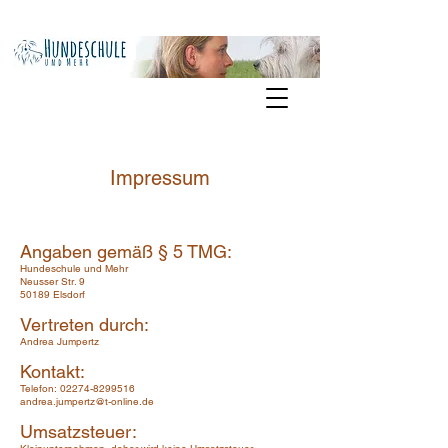
Impressum
Angaben gemäß § 5 TMG:
Hundeschule und Mehr
Neusser Str. 9
50189 Elsdorf
Vertreten durch:
Andrea Jumpertz
Kontakt:
Telefon:
02274-8299516
andrea.jumpertz@t-online.de
Umsatzsteuer: