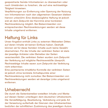
gespeicherte fremde Informationen zu überwachen oder
nach Umständen zu forschen, die auf eine rechtswidrige
Tätigkeit hinweisen.
Verpflichtungen zur Entfernung oder Sperrung der Nutzung
von Informationen nach den allgemeinen Gesetzen bleiben
hiervon unberührt. Eine diesbezügliche Haftung ist jedoch
erst ab dem Zeitpunkt der Kenntnis einer konkreten
Rechtsverletzung möglich. Bei Bekanntwerden von
entsprechenden Rechtsverletzungen werden wir diese
Inhalte umgehend entfernen.
Haftung für Links
Unser Angebot enthält Links zu externen Webseiten Dritter,
auf deren Inhalte wir keinen Einfluss haben. Deshalb
können wir für diese fremden Inhalte auch keine Gewähr
übernehmen. Für die Inhalte der verlinkten Seiten ist stets
der jeweilige Anbieter oder Betreiber der Seiten
verantwortlich. Die verlinkten Seiten wurden zum Zeitpunkt
der Verlinkung auf mögliche Rechtsverstöße überprüft.
Rechtswidrige Inhalte waren zum Zeitpunkt der Verlinkung
nicht erkennbar.
Eine permanente inhaltliche Kontrolle der verlinkten Seiten
ist jedoch ohne konkrete Anhaltspunkte einer
Rechtsverletzung nicht zumutbar. Bei Bekanntwerden von
Rechtsverletzungen werden wir derartige Links umgehend
entfernen.
Urheberrecht
Die durch die Seitenbetreiber erstellten Inhalte und Werke
auf diesen Seiten unterliegen dem deutschen Urheberrecht.
Die Vervielfältigung, Bearbeitung, Verbreitung und jede Art
der Verwertung außerhalb der Grenzen des Urheberrechtes
bedürfen der schriftlichen Zustimmung des jeweiligen Autors