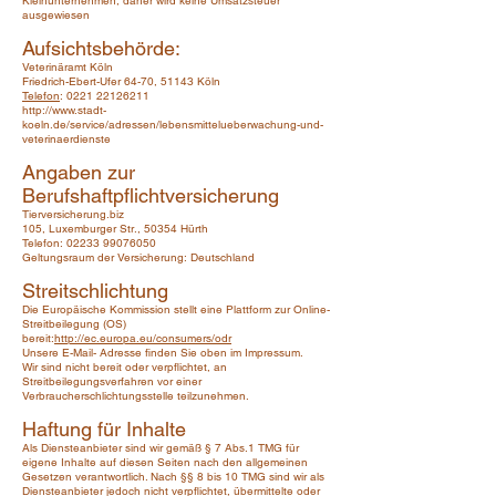
Kleinunternehmen, daher wird keine Umsatzsteuer
ausgewiesen
Aufsichtsbehörde:
Veterinäramt Köln
Friedrich-Ebert-Ufer 64-70, 51143 Köln
Telefon
:
0221 22126211
http://www.stadt-
koeln.de/service/adressen/lebensmittelueberwachung-und-
veterinaerdienste
Angaben zur
Berufshaftpflichtversicherung
Tierversicherung.biz
105, Luxemburger Str., 50354 Hürth
Telefon: 02233 99076050
Geltungsraum der Versicherung: Deutschland
Streitschlichtung
Die Europäische Kommission stellt eine Plattform zur Online-
Streitbeilegung (OS)
bereit:
http://ec.europa.eu/consumers/odr
Unsere E-Mail- Adresse finden Sie oben im Impressum.
Wir sind nicht bereit oder verpflichtet, an
Streitbeilegungsverfahren vor einer
Verbraucherschlichtungsstelle teilzunehmen.
Haftung für Inhalte
Als Diensteanbieter sind wir gemäß § 7 Abs.1 TMG für
eigene Inhalte auf diesen Seiten nach den allgemeinen
Gesetzen verantwortlich. Nach §§ 8 bis 10 TMG sind wir als
Diensteanbieter jedoch nicht verpflichtet, übermittelte oder