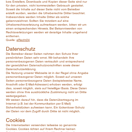
bzw. Erstellers. Downloads und Kopien dieser Seite sind nur
für den privaten, nicht kommerziellen Gebrauch gestattet.
Soweit die Inhalte auf dieser Seite nicht vom Betreiber
erstellt wurden, werden die Urheberrechte Dritter beachtet.
Insbesondere werden Inhalte Dritter als solche
gekennzeichnet. Sollten Sie trotzdem auf eine
Urheberrechtsverletzung aufmerksam werden, bitten wir um
einen entsprechenden Hinweis. Bei Bekanntwerden von
Rechtsverletzungen werden wir derartige Inhalte umgehend
entfernen.
Quelle:
eRecht24
Datenschutz
Die Betreiber dieser Seiten nehmen den Schutz Ihrer
persönlichen Daten sehr ernst. Wir behandeln Ihre
personenbezogenen Daten vertraulich und entsprechend
der gesetzlichen Datenschutzvorschriften sowie dieser
Datenschutzerklärung.
Die Nutzung unserer Webseite ist in der Regel ohne Angabe
personenbezogener Daten möglich. Soweit auf unseren
Seiten personenbezogene Daten (beispielsweise Name,
Anschrift oder E-Mail-Adressen) erhoben werden, erfolgt
dies, soweit möglich, stets auf freiwilliger Basis. Diese Daten
werden ohne Ihre ausdrückliche Zustimmung nicht an Dritte
weitergegeben.
Wir weisen darauf hin, dass die Datenübertragung im
Internet (z.B. bei der Kommunikation per E-Mail)
Sicherheitslücken aufweisen kann. Ein lückenloser Schutz
der Daten vor dem Zugriff durch Dritte ist nicht möglich.
Cookies
Die Internetseiten verwenden teilweise so genannte
Cookies. Cookies richten auf Ihrem Rechner keinen