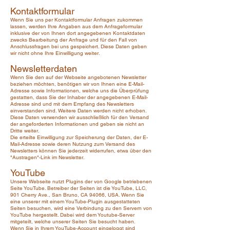
Kontaktformular
Wenn Sie uns per Kontaktformular Anfragen zukommen
lassen, werden Ihre Angaben aus dem Anfrageformular
inklusive der von Ihnen dort angegebenen Kontaktdaten
zwecks Bearbeitung der Anfrage und für den Fall von
Anschlussfragen bei uns gespeichert. Diese Daten geben
wir nicht ohne Ihre Einwilligung weiter.
Newsletterdaten
Wenn Sie den auf der Webseite angebotenen Newsletter
beziehen möchten, benötigen wir von Ihnen eine E-Mail-
Adresse sowie Informationen, welche uns die Überprüfung
gestatten, dass Sie der Inhaber der angegebenen E-Mail-
Adresse sind und mit dem Empfang des Newsletters
einverstanden sind. Weitere Daten werden nicht erhoben.
Diese Daten verwenden wir ausschließlich für den Versand
der angeforderten Informationen und geben sie nicht an
Dritte weiter.
Die erteilte Einwilligung zur Speicherung der Daten, der E-
Mail-Adresse sowie deren Nutzung zum Versand des
Newsletters können Sie jederzeit widerrufen, etwa über den
"Austragen"-Link im Newsletter.
YouTube
Unsere Webseite nutzt Plugins der von Google betriebenen
Seite YouTube. Betreiber der Seiten ist die YouTube, LLC,
901 Cherry Ave., San Bruno, CA 94066, USA. Wenn Sie
eine unserer mit einem YouTube-Plugin ausgestatteten
Seiten besuchen, wird eine Verbindung zu den Servern von
YouTube hergestellt. Dabei wird dem Youtube-Server
mitgeteilt, welche unserer Seiten Sie besucht haben.
Wenn Sie in Ihrem YouTube-Account eingeloggt sind