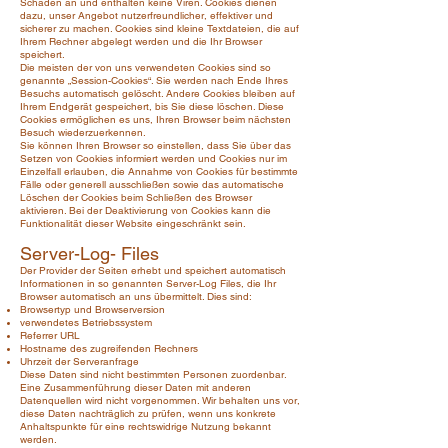
Schaden an und enthalten keine Viren. Cookies dienen
dazu, unser Angebot nutzerfreundlicher, effektiver und
sicherer zu machen. Cookies sind kleine Textdateien, die auf
Ihrem Rechner abgelegt werden und die Ihr Browser
speichert.
Die meisten der von uns verwendeten Cookies sind so
genannte „Session-Cookies“. Sie werden nach Ende Ihres
Besuchs automatisch gelöscht. Andere Cookies bleiben auf
Ihrem Endgerät gespeichert, bis Sie diese löschen. Diese
Cookies ermöglichen es uns, Ihren Browser beim nächsten
Besuch wiederzuerkennen.
Sie können Ihren Browser so einstellen, dass Sie über das
Setzen von Cookies informiert werden und Cookies nur im
Einzelfall erlauben, die Annahme von Cookies für bestimmte
Fälle oder generell ausschließen sowie das automatische
Löschen der Cookies beim Schließen des Browser
aktivieren. Bei der Deaktivierung von Cookies kann die
Funktionalität dieser Website eingeschränkt sein.
Server-Log- Files
Der Provider der Seiten erhebt und speichert automatisch
Informationen in so genannten Server-Log Files, die Ihr
Browser automatisch an uns übermittelt. Dies sind:
Browsertyp und Browserversion
verwendetes Betriebssystem
Referrer URL
Hostname des zugreifenden Rechners
Uhrzeit der Serveranfrage
Diese Daten sind nicht bestimmten Personen zuordenbar.
Eine Zusammenführung dieser Daten mit anderen
Datenquellen wird nicht vorgenommen. Wir behalten uns vor,
diese Daten nachträglich zu prüfen, wenn uns konkrete
Anhaltspunkte für eine rechtswidrige Nutzung bekannt
werden.