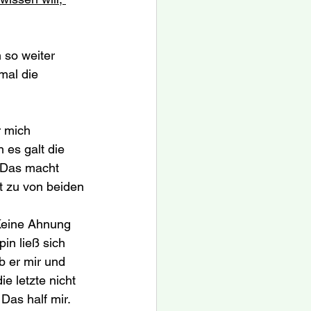
 so weiter 
mal die 
 mich 
 es galt die 
. Das macht 
t zu von beiden 
 Keine Ahnung 
in ließ sich 
b er mir und 
e letzte nicht 
Das half mir. 