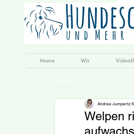
Home
Wir
Videot
All Posts
Andrea Jumpertz
5
Welpen r
aufwachse