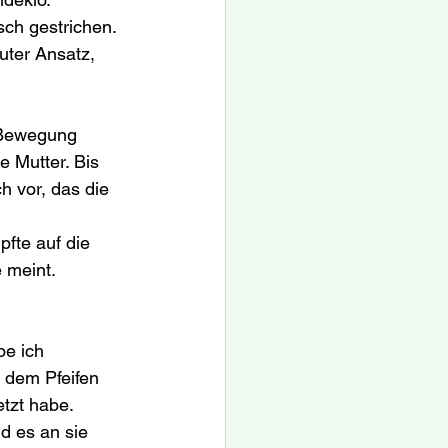
sch gestrichen. 
uter Ansatz, 
 Bewegung 
 Mutter. Bis 
h vor, das die 
fte auf die 
 meint.
e ich 
t dem Pfeifen 
etzt habe.
d es an sie 