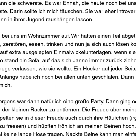
n die schwerste. Es war Ennah, die heute noch bei uns 
ste. Darin sollte ich mich täuschen. Sie war eher introvert
ann in ihrer Jugend raushängen lassen.
bei uns im Wohnzimmer auf. Wir hatten einen Teil abget
, zerstören, essen, trinken und nun ja sich auch lösen ko
 auf extra ausgelegten Einmalwickelunterlagen, wenn sie 
e stand ein Sofa, auf das sich Janne immer zurück ziehe
ge verlassen, wie sie wollte. Ein Hocker auf jeder Sei
 Anfangs habe ich noch bei allen unten geschlafen. Dann m
mich. 
gens war dann natürlich eine große Party. Dann ging es
n der kleinen Racker zu entfernen. Die Freude über mei
pelten sie in dieser Freude auch durch ihre Häufchen (i
 zu fressen) und hüpften fröhlich an meinen Beinen hoch.
al keine lange Hose tragen. Nackte Beine kann man einf