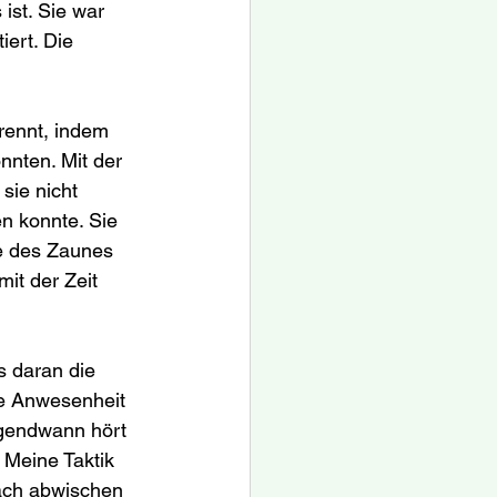
ist. Sie war 
iert. Die 
rennt, indem 
nnten. Mit der 
sie nicht 
n konnte. Sie 
te des Zaunes 
it der Zeit 
 daran die 
ne Anwesenheit 
rgendwann hört 
 Meine Taktik 
ach abwischen 