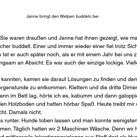
Janne bringt den Welpen buddeln bei
 Sie waren draußen und Janne hat ihnen gezeigt, wie m
öcher buddelt. Einer und immer wieder einer fiel trotz Si
s tat er auch später noch, als er mit einem Jahr bei uns 
ngsam an Absicht. Es war auch der einzige lockige. Viell
it kannten, kamen sie darauf Lösungen zu finden und de
orgenstunde zu entkommen. Klettern und die dritte Dime
ann im Bett lag, hörte ich es, kabumm und dann galoppie
den Holzboden und hatten hörbar Spaß. Heute treibt mir
ht. Damals nicht. 
es runter. Hunde toben lassen und man konnte wenigste
en. Täglich hatten wir 2 Maschinen Wäsche. Denn wir ha
 mittlerweile Inkontinenzeinlagen aus Stoff dort als Hun