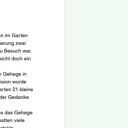
an im Garten 
cherung zwei 
zu Besuch war. 
eicht doch ein 
m Gehege in 
nsion wurde 
rten 21 kleine 
 der Gedanke 
ns das Gehege 
tten viele 
deklo. 