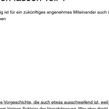
g ist für ein zukünftiges angenehmes Miteinander auch i
nen
ne Vorgeschichte, die auch etwas ausschweifend ist, weil 
nem kleinen Schleier der Verschönerung. Wer aber direkt w