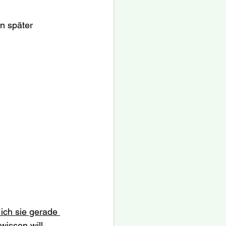
n später 
ich sie gerade 
issen will, 