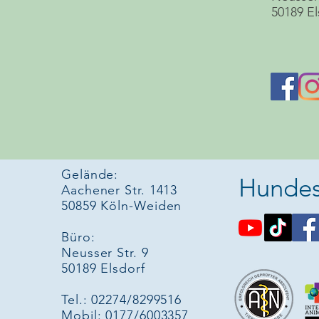
50189 El
Gelände:
Hundes
Aachener Str. 1413
50859 Köln-Weiden
Büro:
Neusser Str. 9
50189 Elsdorf
Tel.: 02274/8299516
Mobil: 0177/6003357