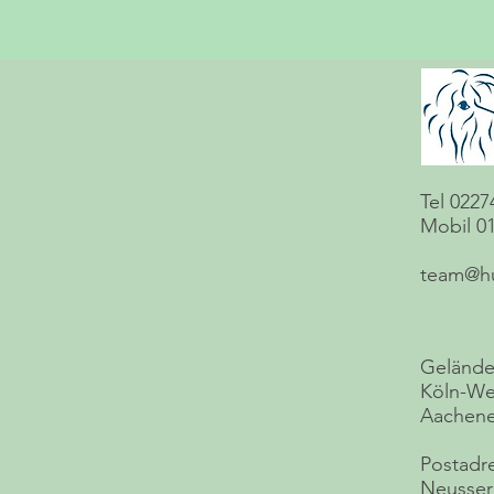
Tel 0227
Mobil 0
team@h
Gelände
Köln-We
Aachener
Postadr
Neusser 