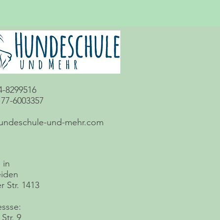
4-8299516
177-6003357
undeschule-und-mehr.com
 in
iden
 Str. 1413
essse:
Str. 9