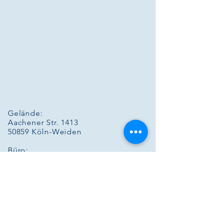
Gelände:
Aachener Str. 1413
50859 Köln-Weiden
Büro:
Neusser Str. 9
50189 Elsdorf
Tel.: 02274/8299516
Mobil: 0177/6003357
Kontaktanfrage
per mail