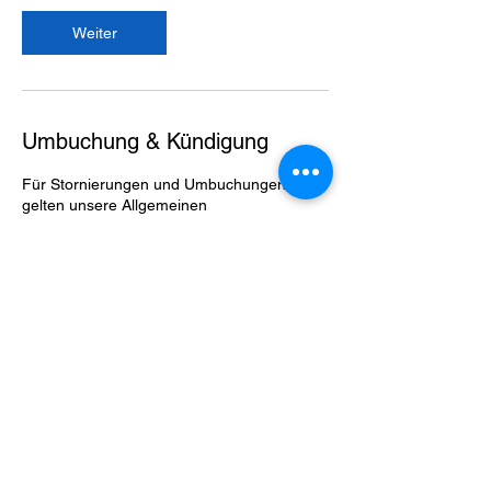
Weiter
Umbuchung & Kündigung
Für Stornierungen und Umbuchungen
gelten unsere Allgemeinen
Geschäftsbedingungen.
Kontaktangaben
Hundeschule und Mehr, Aachener Straße
1413, Köln, Deutschland
022748299516
andrea.jumpertz@t-online.de