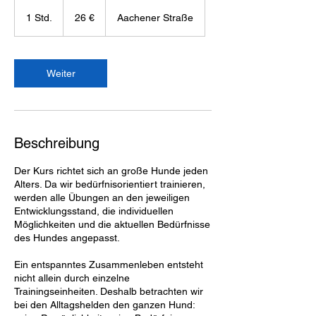
26
Euro
1 Std.
1
26 €
Aachener Straße
S
t
d
Weiter
Beschreibung
Der Kurs richtet sich an große Hunde jeden
Alters. Da wir bedürfnisorientiert trainieren,
werden alle Übungen an den jeweiligen
Entwicklungsstand, die individuellen
Möglichkeiten und die aktuellen Bedürfnisse
des Hundes angepasst.
Ein entspanntes Zusammenleben entsteht
nicht allein durch einzelne
Trainingseinheiten. Deshalb betrachten wir
bei den Alltagshelden den ganzen Hund: