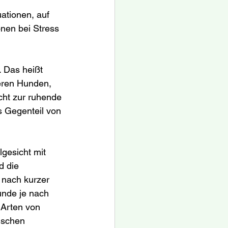
ationen, auf 
onen bei Stress 
. Das heißt 
deren Hunden, 
cht zur ruhende 
 Gegenteil von 
gesicht mit 
d die 
 nach kurzer 
unde je nach 
 Arten von 
ischen 