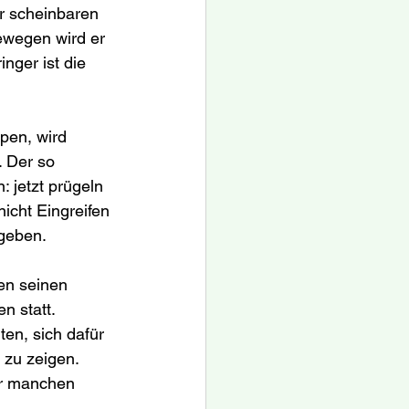
er scheinbaren 
ewegen wird er 
nger ist die 
pen, wird 
 Der so 
 jetzt prügeln 
icht Eingreifen 
 geben.
en seinen 
n statt.
en, sich dafür 
 zu zeigen. 
ir manchen 