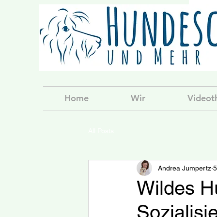
Home
Wir
Videot
All Posts
Andrea Jumpertz
5
Wildes Hu
Sozialisi