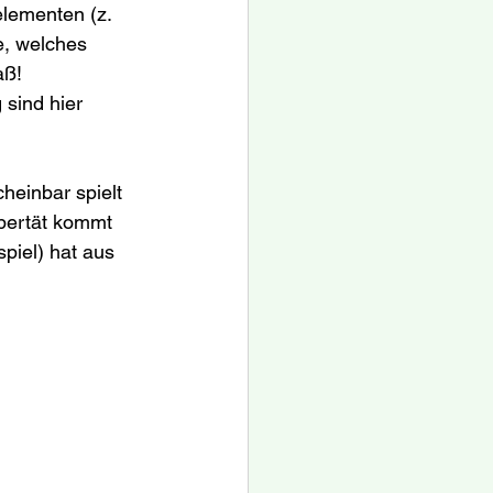
lementen (z. 
, welches 
ß! 
sind hier 
einbar spielt 
ubertät kommt 
piel) hat aus 