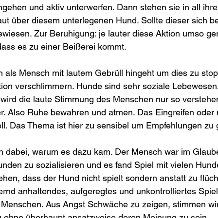
ngehen und aktiv unterwerfen. Dann stehen sie in all ihr
laut über diesem unterlegenen Hund. Sollte dieser sich b
ewiesen. Zur Beruhigung: je lauter diese Aktion umso geri
dass es zu einer Beißerei kommt.
als Mensch mit lautem Gebrüll hingeht um dies zu stop
tion verschlimmern. Hunde sind sehr soziale Lebewesen.
wird die laute Stimmung des Menschen nur so verstehen:
r. Also Ruhe bewahren und atmen. Das Eingreifen oder n
duell. Das Thema ist hier zu sensibel um Empfehlungen zu
ch dabei, warum es dazu kam. Der Mensch war im Glaub
den zu sozialisieren und es fand Spiel mit vielen Hunde
en, dass der Hund nicht spielt sondern anstatt zu flücht
rnd anhaltendes, aufgeregtes und unkontrolliertes Spiel
i Menschen. Aus Angst Schwäche zu zeigen, stimmen w
 ohne überhaupt ansatzweise deren Meinung zu sein.