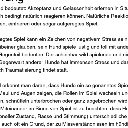
nd bedeutet: Akzeptanz und Gelassenheit erlernen in Situ
ch bedingt natürlich reagieren können. Natürliche Reakti
fen, einfrieren oder sogar aufgeregtes Spiel.
regtes Spiel kann ein Zeichen von negativem Stress sein
ibeiner glauben, sein Hund spiele lustig und toll mit an
egenteil bedeuten. Der scheinbar wild spielende und ni
egenwart anderer Hunde hat immensen Stress und das
h Traumatisierung findet statt.
l erkennt man daran, dass Hunde ein so genanntes Spiel
Maul und Augen zeigen, die Rollen im Spiel wechseln un
ken, schnüffeln unterbrochen oder ganz abgebrochen wird
 Miteinander im Sinne von Spiel ist zu beachten, dass H
moneller Zustand, Rasse und Stimmung) unterschiedliche
st auch oft ein Grund, der zu Missverständnissen im hünd