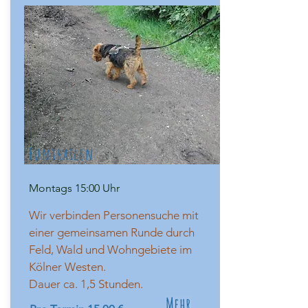
Funtrailen
Montags 15:00 Uhr
Wir verbinden Personensuche mit
einer gemeinsamen Runde durch
Feld, Wald und Wohngebiete im
Kölner Westen.
Dauer ca. 1,5 Stunden.
Mehr