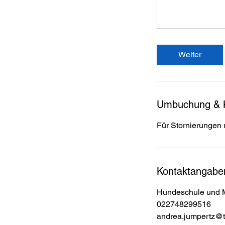
Weiter
Umbuchung & 
Für Stornierungen
Kontaktangabe
Hundeschule und M
022748299516
andrea.jumpertz@t