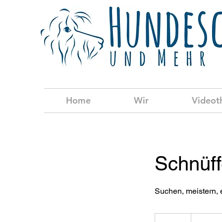
Home
Wir
Videot
Schnüff
Suchen, meistern, 
26
Euro