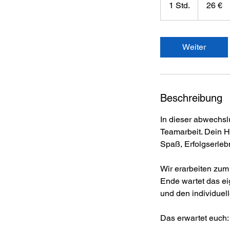
1 Std.
1
26 €
S
t
d
Weiter
Beschreibung
In dieser abwechsl
Teamarbeit. Dein H
Spaß, Erfolgserle
Wir erarbeiten zum
Ende wartet das ei
und den individuel
Das erwartet euch: