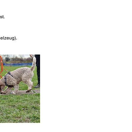
st.
ielzeug).